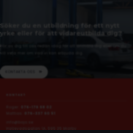
Söker du en utbildning för ett nytt
yrke eller för att vidareutbilda dig?
Hör av dig till oss redan idag för att anmäla dig eller om du
vill veta mer om vad vi kan erbjuda dig.
KONTAKTA OSS
KONTAKT
Roger:
076-176 68 02
Mattias:
076-337 60 51
info@bojo.se
Hallevadsgatan 1A, 595 35 Mjölby