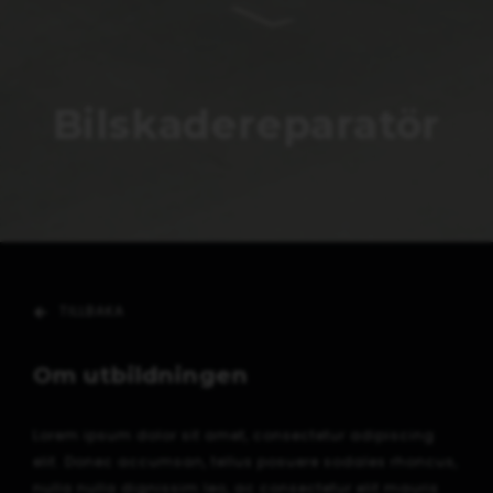
Bilskadereparatör
TILLBAKA
Om utbildningen
Lorem ipsum dolor sit amet, consectetur adipiscing
elit. Donec accumsan, tellus posuere sodales rhoncus,
nulla nulla dignissim leo, ac consectetur elit mauris