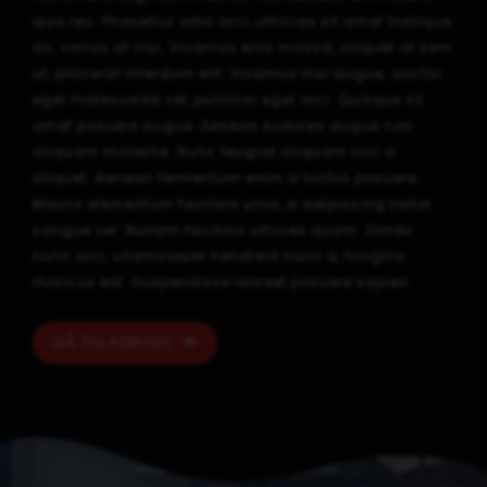
quis leo. Phasellus odio orci, ultricies sit amet tristique
ac, varius at nisi. Vivamus eros massa, aliquet at sem
ut, placerat interdum elit. Vivamus nisi augue, auctor
eget malesuada vel, pulvinar eget orci. Quisque sit
amet posuere augue. Aenean sodales augue non
aliquam molestie. Nunc feugiat aliquam orci a
aliquet. Aenean fermentum enim a luctus posuere.
Mauris elementum facilisis urna, a adipiscing tortor
congue vel. Nullam facilisis ultrices quam. Donec
nunc orci, ullamcorper hendrerit nunc a, fringilla
rhoncus est. Suspendisse laoreet posuere sapien.
GÅ TILL KOMVUX