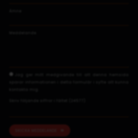
Ämne
Meddelande
Jag ger mitt medgivande till att denna hemsida
sparar informationen i detta formulär i syfte att kunna
kontakta mig.
Skriv följande siffror i fältet (24577)
SKICKA MEDDELANDE