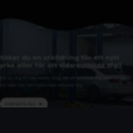
Söker du en utbildning för ett nytt
yrke eller för att vidareutbilda dig?
Hör av dig till oss redan idag för att anmäla dig eller om du
vill veta mer om vad vi kan erbjuda dig.
KONTAKTA OSS
KONTAKT