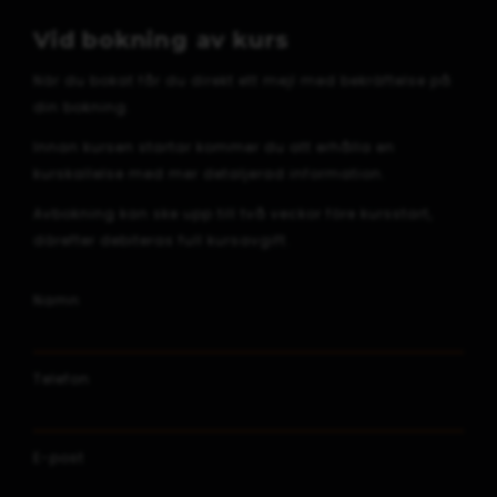
Vid bokning av kurs
När du bokat får du direkt ett mejl med bekräftelse på
din bokning.
Innan kursen startar kommer du att erhålla en
kurskallelse med mer detaljerad information.
Avbokning kan ske upp till två veckor före kursstart,
därefter debiteras full kursavgift.
Namn
Telefon
E-post