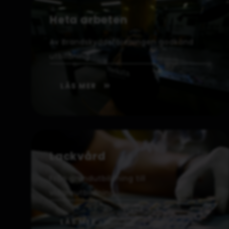
Heta arbeten
Av Brandskyddsföreningen godkänd
utbildning.
LÄS MER
Lackvård
Från grundutbildning till
vidareutbildning.
LÄS MER