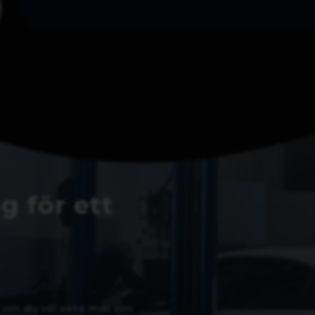
g för ett
er om du vill veta mer om