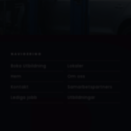
NAVIGERING
Boka Utbildning
Lokaler
Hem
Om oss
Kontakt
Samarbetspartners
Lediga jobb
Utbildningar