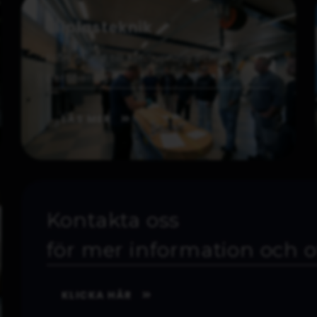
Bilplasteknik
Från grund till fördjupning och
certifiering.
LÄS MER
Kontakta oss
för mer information och o
KLICKA HÄR