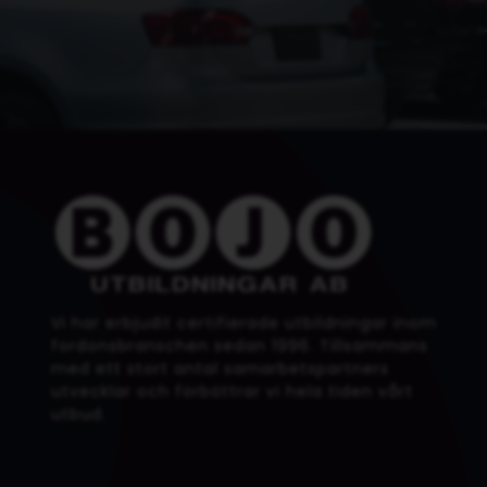
Vi har erbjudit certifierade utbildningar inom
fordonsbranschen sedan 1996. Tillsammans
med ett stort antal samarbetspartners
utvecklar och förbättrar vi hela tiden vårt
utbud.