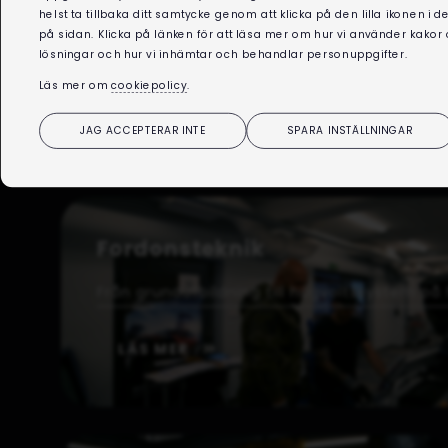
helst ta tillbaka ditt samtycke genom att klicka på den lilla ikonen i 
på sidan. Klicka på länken för att läsa mer om hur vi använder kakor
lösningar och hur vi inhämtar och behandlar personuppgifter.
FÖRETAGSANPAS
Läs mer om
cookiepolicy
.
JAG ACCEPTERAR INTE
SPARA INSTÄLLNINGAR
Vi erbjuder anpassade utbildningar inom fordons
Fordonsteknik
Från grundutbildning till högvoltssystem på 
LÄS MER