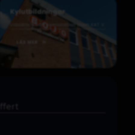
Kylutbildningar
Utbildning och examination inom KAT V.
LÄS MER
ffert