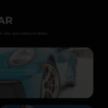
AR
m alla specialistområden.
ill vidareutbildning.