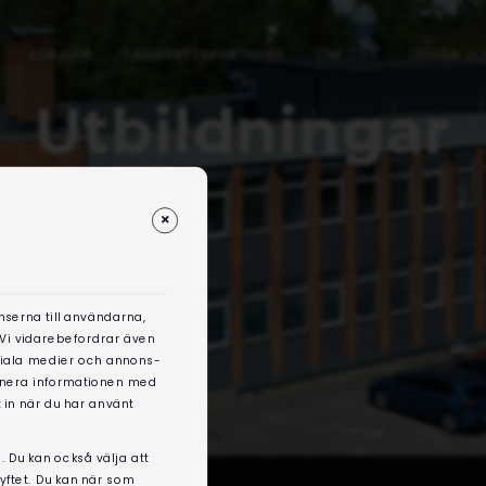
LOKALER
SAMARBETSPARTNERS
OM OSS
LEDIGA J
Utbildningar
nserna till användarna,
. Vi vidarebefordrar även
ociala medier och annons-
binera informationen med
 in när du har använt
. Du kan också välja att
syftet. Du kan när som