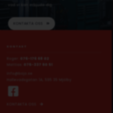
vad vi kan erbjuda dig.
KONTAKTA OSS
KONTAKT
Roger:
076-176 68 02
Mattias:
076-337 60 51
info@bojo.se
Hallevadsgatan 1A, 595 35 Mjölby
KONTAKTA OSS