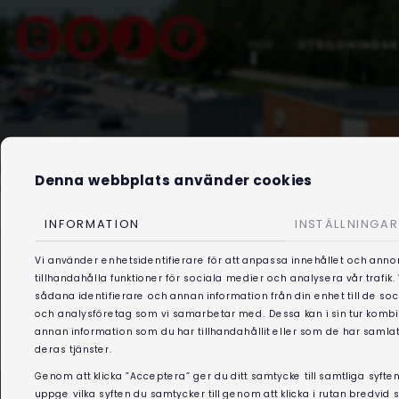
HEM
UTBILDNINGAR
Denna webbplats använder cookies
INFORMATION
INSTÄLLNINGAR
Vi använder enhetsidentifierare för att anpassa innehållet och anno
tillhandahålla funktioner för sociala medier och analysera vår trafik
sådana identifierare och annan information från din enhet till de s
och analysföretag som vi samarbetar med. Dessa kan i sin tur kom
annan information som du har tillhandahållit eller som de har samlat
deras tjänster.
Genom att klicka ”Acceptera” ger du ditt samtycke till samtliga syften
uppge vilka syften du samtycker till genom att klicka i rutan bredvid 