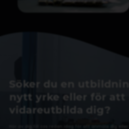
Söker du en utbildnin
nytt yrke eller för att
vidareutbilda dig?
Hör av dig till oss redan idag för att anmäla dig ell