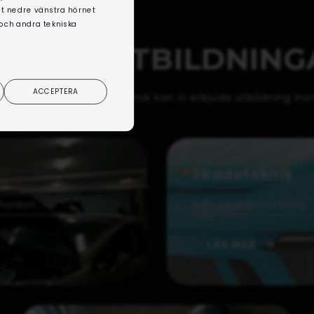
det nedre vänstra hörnet
 och andra tekniska
SADE UTBILDNING
ACCEPTERA
teknik. Inom fordonsteknik kan vi erbjuda utbildning ino
Skadeteknik
fordon.
Från grundutbildning t
LÄS MER