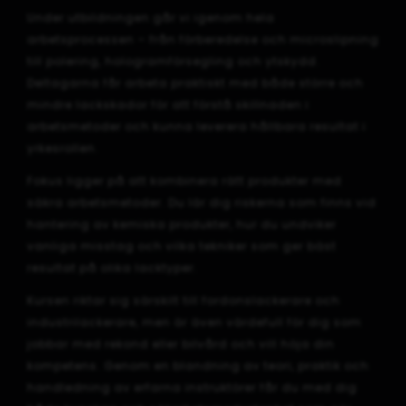
Under utbildningen går vi igenom hela
arbetsprocessen – från förberedelse och microslipning
till polering, hologramförsegling och ytskydd.
Deltagarna får arbeta praktiskt med både större och
mindre lackskador för att förstå skillnaden i
arbetsmetoder och kunna leverera hållbara resultat i
yrkesrollen.
Fokus ligger på att kombinera rätt produkter med
säkra arbetsmetoder. Du lär dig riskerna som finns vid
hantering av kemiska produkter, hur du undviker
vanliga misstag och vilka tekniker som ger bäst
resultat på olika lacktyper.
Kursen riktar sig särskilt till fordonslackerare och
industrilackerare, men är även värdefull för dig som
jobbar med rekond eller bilvård och vill höja din
kompetens. Genom en blandning av teori, praktik och
handledning av erfarna instruktörer får du med dig