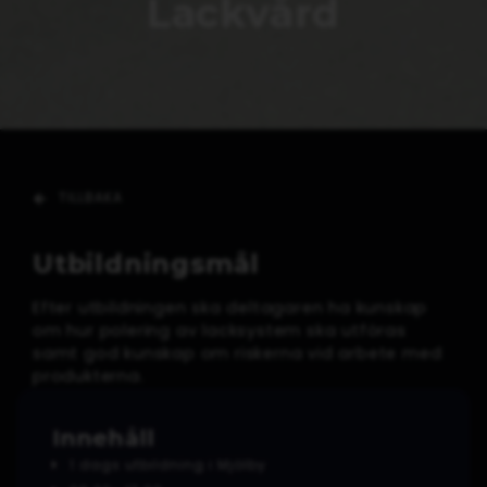
Lackvård
TILLBAKA
Utbildningsmål
Efter utbildningen ska deltagaren ha kunskap
om hur polering av lacksystem ska utföras
samt god kunskap om riskerna vid arbete med
produkterna.
Innehåll
1 dags utbildning i Mjölby