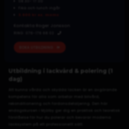
08.30- 17.00
Fika och lunch ingår
3.600 kr ex. moms
Kontakta Roger Jonsson
RING: 076-176 68 02
BOKA UTBILDNING
Utbildning i lackvård & polering (1
dag)
Att kunna vårda och skydda lacken är en avgörande
kompetens för alla som arbetar med bilvård,
rekonditionering och fordonsdetaljering. Den här
endagskursen i Mjölby ger dig en praktisk och teoretisk
förståelse för hur du polerar och bevarar moderna
lacksystem på ett professionellt sätt.