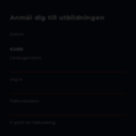
Anmäl dig till utbildningen
Datum
KUND
Företagsnamn
Org.nr
Fakturaadess
E-post för fakturering