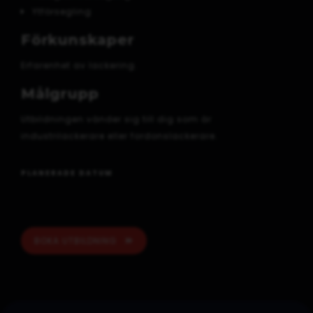
Ytförsegling
Förkunskaper
Erfarenhet av lackering.
Målgrupp
Utbildningen vänder sig till dig som är
industrilackerare eller fordonslackerare.
PLANERADE DATUM
BOKA UTBILDNING