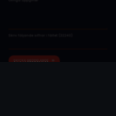
Övriga uppgifter
Skriv följande siffror i fältet (32240)
SKICKA MEDDELANDE
Genom att fylla i ovan formulär ger jag mitt
medgivande till att denna hemsdia sparar
informationen från detta formulär i syfte att kunna
kontakta mig.