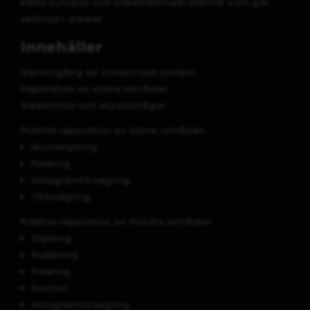
både kunskap och säkerhetsmedvetenhet som gör
skillnad i arbetet.
Innehåller
Genomgång av colourcode system
Reparation av större områden
Arbetsmiljö och skyddsfrågor
Praktisk reparation av större områden
Microslipning
Polering
Hologramförsegling
Ytförsegling
Praktisk reparation av mindre områden
Slipning
Rubbning
Polering
Kontroll
Hologramförsegling