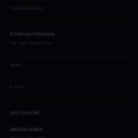
Fakturareferens
KONTAKTPERSON
För- och efternamn
Mobil
E-post
DELTAGARE
MEDDELANDE