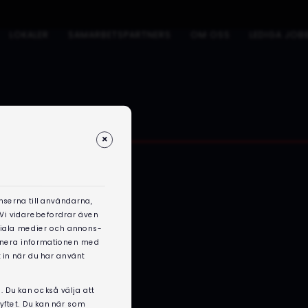
LOKALER
SAMARBETSPARTNERS
OM OSS
LEDIGA JOB
nserna till användarna,
. Vi vidarebefordrar även
ociala medier och annons-
binera informationen med
 in när du har använt
. Du kan också välja att
syftet. Du kan när som