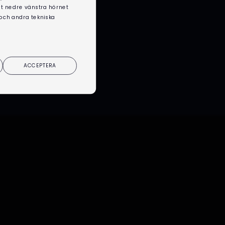
det nedre vänstra hörnet
 och andra tekniska
ACCEPTERA