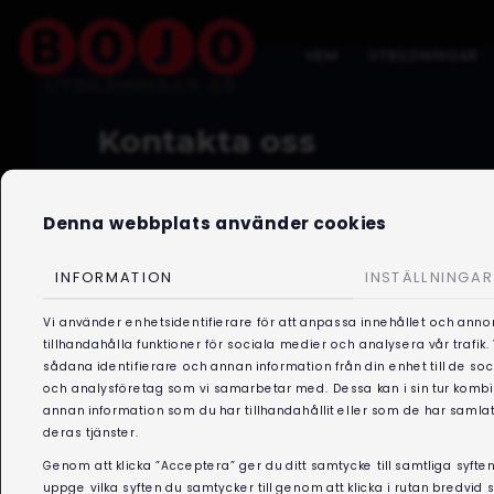
HEM
UTBILDNINGAR
Kontakta oss
Denna webbplats använder cookies
INFORMATION
INSTÄLLNINGAR
Tommy Borg
Vi använder enhetsidentifierare för att anpassa innehållet och anno
tillhandahålla funktioner för sociala medier och analysera vår trafik
sådana identifierare och annan information från din enhet till de s
VD
och analysföretag som vi samarbetar med. Dessa kan i sin tur kom
annan information som du har tillhandahållit eller som de har samlat
Tel:
070-320 62 68
deras tjänster.
E-post:
tommy@bojo.se
Genom att klicka ”Acceptera” ger du ditt samtycke till samtliga syften
uppge vilka syften du samtycker till genom att klicka i rutan bredvid 