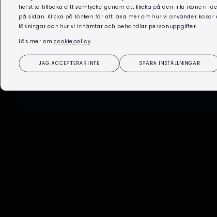
helst ta tillbaka ditt samtycke genom att klicka på den lilla ikonen i 
Gunnar Månsson
på sidan. Klicka på länken för att läsa mer om hur vi använder kakor
lösningar och hur vi inhämtar och behandlar personuppgifter.
Läs mer om
cookiepolicy
.
UTBILDNINGSKOORDINATOR
Tel:
072-703 07 30
JAG ACCEPTERAR INTE
SPARA INSTÄLLNINGAR
E-post:
gunnar@bojo.se