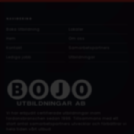
NAVIGERING
Boka Utbildning
Lokaler
Hem
Om oss
Kontakt
Samarbetspartners
Lediga jobb
Utbildningar
Vi har erbjudit certifierade utbildningar inom
fordonsbranschen sedan 1996. Tillsammans med ett
stort antal samarbetspartners utvecklar och förbättrar vi
hela tiden vårt utbud.