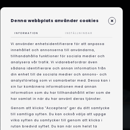
Denna webbplats använder cookies
You will be redirected in
3
seconds...
INFORMATION
INSTÄLLNINGAR
Vi använder enhetsidentifierare för att anpassa
If you're not redirected, click the button below.
innehållet och annonserna till användarna,
tillhandahålla funktioner för sociala medier och
CLICK HERE
analysera vår trafik. Vi vidarebefordrar även
sådana identifierare och annan information från
din enhet till de sociala medier och annons- och
analysföretag som vi samarbetar med. Dessa kan i
sin tur kombinera informationen med annan
information som du har tillhandahållit eller som de
har samlat in när du har använt deras tjänster.
Genom att klicka ”Acceptera” ger du ditt samtycke
till samtliga syften. Du kan också välja att uppge
Söker du en utbildning för ett nytt
vilka syften du samtycker till genom att klicka i
rutan bredvid syftet. Du kan när som helst ta
yrke eller för att vidareutbilda dig?