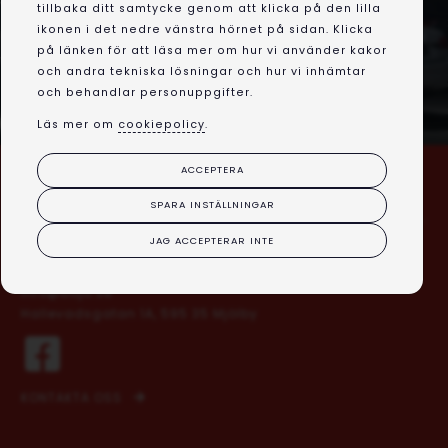
tillbaka ditt samtycke genom att klicka på den lilla
ikonen i det nedre vänstra hörnet på sidan. Klicka
Hör av dig till oss redan idag för att anmäla dig eller om du
på länken för att läsa mer om hur vi använder kakor
vill veta mer om vad vi kan erbjuda dig.
och andra tekniska lösningar och hur vi inhämtar
och behandlar personuppgifter.
KONTAKTA OSS
Läs mer om
cookiepolicy
.
ACCEPTERA
KONTAKT
SPARA INSTÄLLNINGAR
Roger:
076-176 68 02
JAG ACCEPTERAR INTE
Mattias:
076-337 60 51
info@bojo.se
Hallevadsgatan 1A, 595 35 Mjölby
KONTAKTA OSS