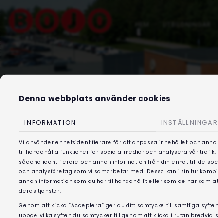
HEM
UTBILDNINGAR
Denna webbplats använder cookies
INFORMATION
INSTÄLLNINGAR
Vi använder enhetsidentifierare för att anpassa innehållet och anno
tillhandahålla funktioner för sociala medier och analysera vår trafik
sådana identifierare och annan information från din enhet till de s
och analysföretag som vi samarbetar med. Dessa kan i sin tur kom
annan information som du har tillhandahållit eller som de har samlat
deras tjänster.
Genom att klicka ”Acceptera” ger du ditt samtycke till samtliga syften
uppge vilka syften du samtycker till genom att klicka i rutan bredvid 