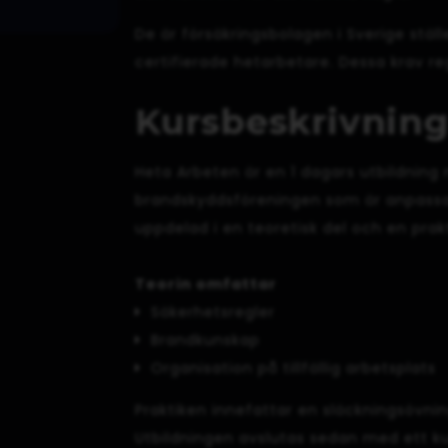
De är försäkringsbolagen i Sverige ställ
certifierade hetarbetare. Dessa krav reg
Kursbeskrivnin
Heta Arbeten är en 1 dagars utbildning
brandskyddsföreningen som är anpassa
uppdelad i en teoretisk del och en prak
Teorin omfattar
Säkerhetsregler
Brandkunskap
Organisation på tillfällig arbetsplats
Praktiken innefattar en släckningsövn
Utbildningen avslutas sedan med ett kun