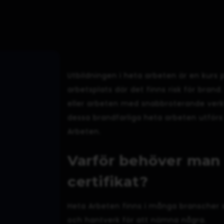
Utbildningen i heta arbeten är en kurs 
arbetsplats där det finns risk för bran
eller arbeten med snabbroterande verkt
dessa brandfarliga heta arbeten utförs p
Arbeten.
Varför behöver man 
certifikat?
Heta Arbeten finns i många branscher s
och hantverk för att nämna några.