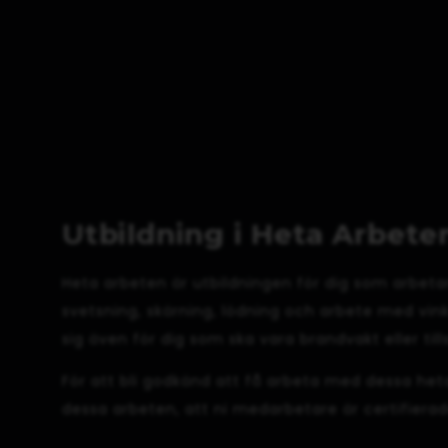
Utbildning i Heta Arbeten
Heta arbeten är utbildningen för dig som arbeta
svetsning, skärning, lödning och arbete med vink
sig även för dig som ska vara brandvakt eller tills
För att bli godkänd att få arbeta med dessa heta 
dessa arbeten, att ni medarbetare är certifierade