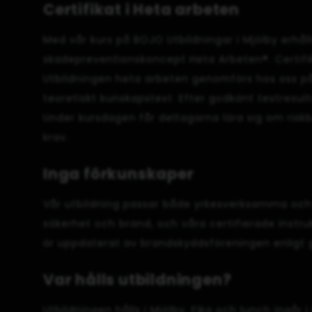
Certifikat i Heta arbeten
Med vår kurs på BOJO Utbildningar i Mjölby erhål
skadepreventionskoncept Heta Arbeten®. Certifikat
Utbildningen heta arbeten genomförs hos oss på
teoretiskt kunskapstest. Efter godkänt testresulta
Under kursdagen får deltagarna lära sig om ris
krav.
Inga förkunskaper
Vår utbildning passar både yrkesverksamma och n
säkerhet och brand, och våra certifierade instruk
är uppdaterat av brandskyddsföreningen enligt g
Var hålls utbildningen?
Utbildningen hålls i Mjölby. Fika och lunch ingår i