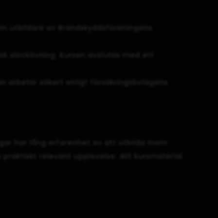
 som utbildare av Brandskyddsföreningens
sk släckövning. Kursen avslutas med ett
 arbetar säkert enligt försäkringsbolagens
gar har lång erfarenhet av att utbilda inom
 praktiskt relevant upplevelse. Allt kursmaterial