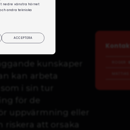
det nedre vänstra hörnet
 och andra tekniska
ACCEPTERA
Kontakt
läggande kunskaper
ROGER:
0
an kan arbeta
MATTIAS
som i sin tur
ing för de
r uppvärmning eller
 riskera att orsaka