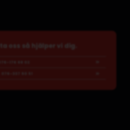
a oss så hjälper vi dig.
76-176 68 02
:
076-337 60 51