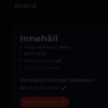
brand.
Innehåll
1 dags utbildning i Mjölby
08.00-16.00
Fika och lunch ingår
3.200kr ex. moms
Kontakta Gunnar Månsson
RING: 072-703 07 30
BOKA UTBILDNING