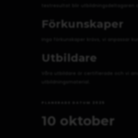
testresultat blir utbildningsdeltagaren 
Förkunskaper
Inga förkunskaper krävs, vi anpassar ku
Utbildare
Våra utbildare är certifierade och vi 
utbildningsmaterial.
PLANERADE DATUM 2025
10 oktober