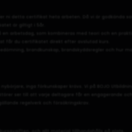
ler ni detta certifikat heta arbeten. Då vi är godkända
et är giltigt i 5år.
 en arbetsdag, som kombineras med teori och en prakti
t får du certifikatet direkt efter avslutad kurs.
kbedömning, brandkunskap, brandskyddsregler och hur man
ybörjare, inga förkunskaper krävs. Vi på BOJO Utbildnin
törer ser till att varje deltagare får en engagerande och
ällande regelverk och försäkringskrav.
 kursavgiften, och allt material tillhandahålls på plats.