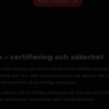
BOKA UTBILDNING
 – certifiering och säkerhet
r med verktyg som alstrar värme på en tillfällig arbets
elslip mm. Dvs. olika arbetssituationer där gnistor elle
tåndsskrivare på en tillfällig arbetsplats.
arbeten på en tillfällig arbetsplats så finns det krav fr
 hetarbetare, brandvakter eller tillståndskrivare.