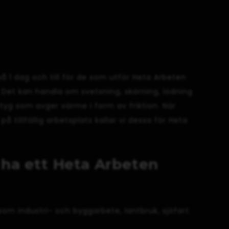
på 1 dag och till för de som utför Heta Arbeten
d. Det kan handla om svetsning, skärning, lödning
yg som avger värme i form av friktion. När
å tillfällig arbetsplats kallar vi dessa för Heta
ha ett Heta Arbeten
om industri- och byggarbete, lantbruk, sjöfart