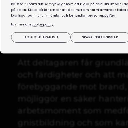
helst ta tillbaka ditt samtycke genom att klicka på den lilla ikonen i 
på sidan. Klicka på länken för att läsa mer om hur vi använder kakor
lösningar och hur vi inhämtar och behandlar personuppgifter.
TILLBAKA
Läs mer om
cookiepolicy
.
Utbildningsmål
JAG ACCEPTERAR INTE
SPARA INSTÄLLNINGAR
Att deltagaren får grund
och färdigheter och att m
förebyggande mot brand, 
möjliggör en säker hanter
arbetsmoment som medfö
gnistbildning och som kan