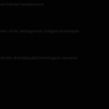
certifierad hetarbetare.
rsen efter deltagarnas tidigare kunskaper.
använder Brandskyddsföreningens senaste