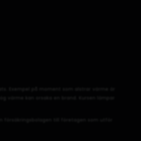
plats. Exempel på moment som alstrar värme är
r hög värme kan orsaka en brand. Kursen lämpar
ån försäkringsbolagen till företagen som utför