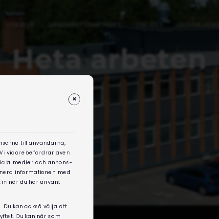
LOKALER
SAMARBETSPARTNERS
OM OSS
LEDIGA JOB
Heta arbeten
nserna till användarna,
. Vi vidarebefordrar även
ociala medier och annons-
binera informationen med
 in när du har använt
. Du kan också välja att
syftet. Du kan när som